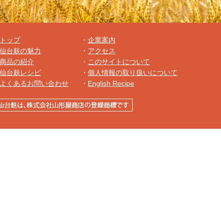
トップ
・
企業案内
仙台麸の魅力
・
アクセス
商品の紹介
・
このサイトについて
仙台麸レシピ
・
個人情報の取り扱いについて
よくあるお問い合わせ
・
English Recipe