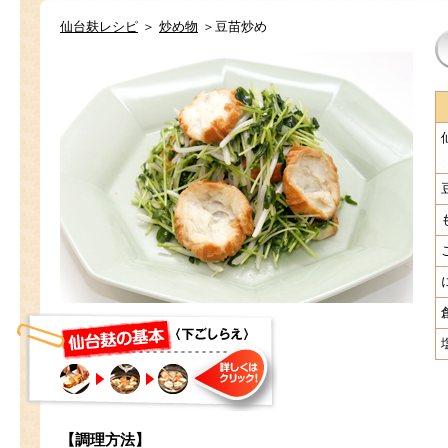
仙台麸レシピ
＞
炒め物
＞豆苗炒め
【調理方法】