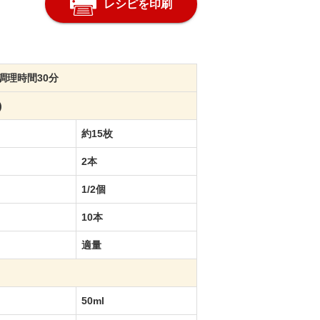
レシピを印刷
g 調理時間30分
)
約15枚
2本
1/2個
10本
適量
50ml