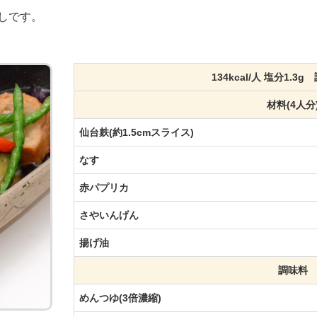
しです。
134kcal/人 塩分1.3
材料(4人分
仙台麸(約1.5cmスライス)
なす
赤パプリカ
さやいんげん
揚げ油
調味料
めんつゆ(3倍濃縮)