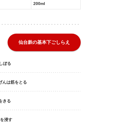
200ml
仙台麸の基本下ごしらえ
しぼる
げんは筋をとる
をきる
を浸す