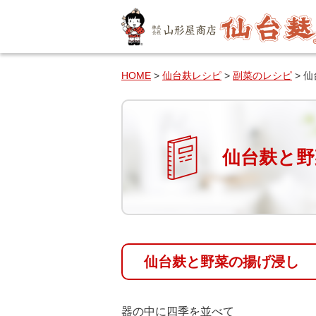
HOME
>
仙台麸レシピ
>
副菜のレシピ
> 
仙台麸と野
仙台麸と野菜の揚げ浸し
器の中に四季を並べて