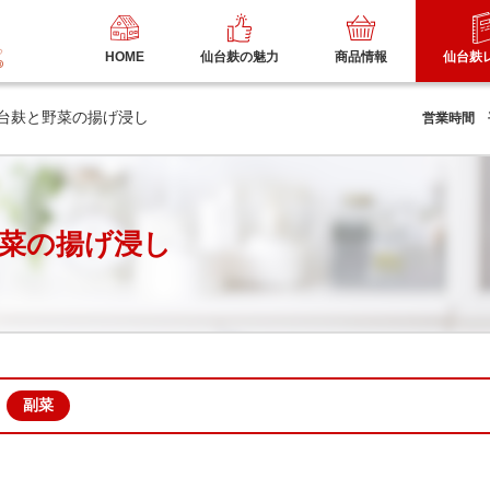
HOME
仙台麸の魅力
商品情報
仙台麸
仙台麸と野菜の揚げ浸し
営業時間 平日
菜の揚げ浸し
副菜