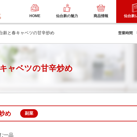
HOME
仙台麸の魅力
商品情報
仙台麸
仙台麸と春キャベツの甘辛炒め
営業時間 平日
キャベツの甘辛炒め
炒め
副菜
む一品