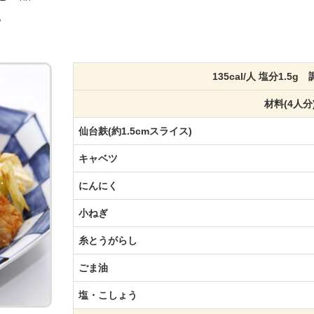
。
135cal/人 塩分1.5g
材料(4人分
仙台麸(約1.5cmスライス)
キャベツ
にんにく
小ねぎ
糸とうがらし
ごま油
塩・こしょう