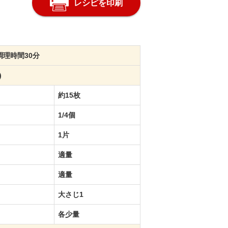
レシピを印刷
 調理時間30分
)
約15枚
1/4個
1片
適量
適量
大さじ1
各少量