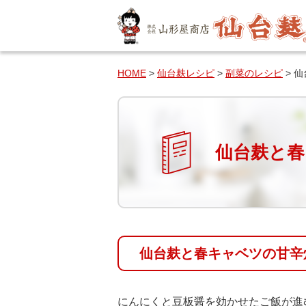
HOME
>
仙台麸レシピ
>
副菜のレシピ
> 
仙台麸と春
仙台麸と春キャベツの甘辛
にんにくと豆板醤を効かせたご飯が進