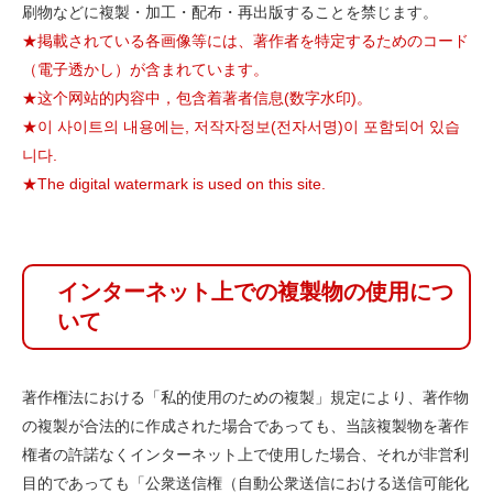
刷物などに複製・加工・配布・再出版することを禁じます。
★掲載されている各画像等には、著作者を特定するためのコード
（電子透かし）が含まれています。
★这个网站的内容中，包含着著者信息(数字水印)。
★이 사이트의 내용에는, 저작자정보(전자서명)이 포함되어 있습
니다.
★The digital watermark is used on this site.
インターネット上での複製物の使用につ
いて
著作権法における「私的使用のための複製」規定により、著作物
の複製が合法的に作成された場合であっても、当該複製物を著作
権者の許諾なくインターネット上で使用した場合、それが非営利
目的であっても「公衆送信権（自動公衆送信における送信可能化